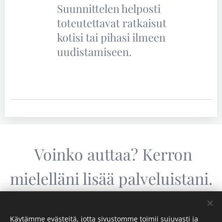
Suunnittelen helposti
toteutettavat ratkaisut
kotisi tai pihasi ilmeen
uudistamiseen.
Voinko auttaa? Kerron
mielelläni lisää palveluistani.
Ota yhteyttä
Käytämme evästeitä, jotta sivustomme toimii sujuvasti ja