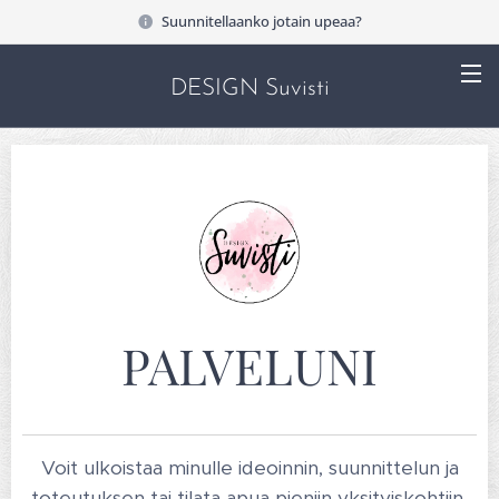
Suunnitellaanko jotain upeaa?
DESIGN Suvisti
PALVELUNI
Voit ulkoistaa minulle ideoinnin, suunnittelun ja
toteutuksen tai tilata apua pieniin yksityiskohtiin.