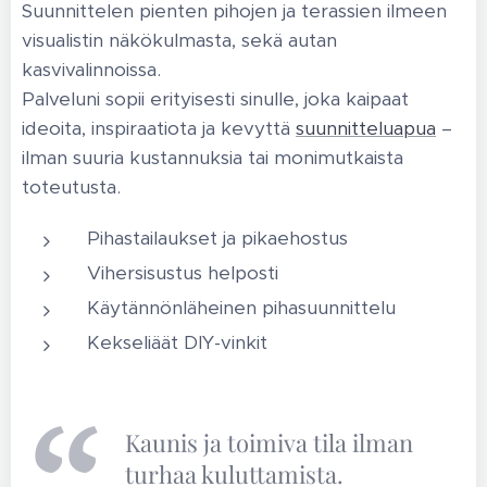
Suunnittelen pienten pihojen ja terassien ilmeen
visualistin näkökulmasta, sekä autan
kasvivalinnoissa.
Palveluni sopii erityisesti sinulle, joka kaipaat
ideoita, inspiraatiota ja kevyttä
suunnitteluapua
–
ilman suuria kustannuksia tai monimutkaista
toteutusta.
Pihastailaukset ja pikaehostus
Vihersisustus helposti
Käytännönläheinen pihasuunnittelu
Kekseliäät DIY-vinkit
Kaunis ja toimiva tila ilman
turhaa kuluttamista.