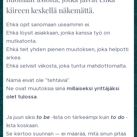
kiireen keskellä näkemättä.
Ehkä opit sanomaan useammin ei.
Ehkä löysit asiakkaan, jonka kanssa työ on
mutkatonta.
Ehkä teit yhden pienen muutoksen, joka helpotti
arkea.
Ehkä selvisit viikosta, joka tuntui mahdottomalta.
Nämä eivät ole "tehtäviä".
Ne ovat muutoksia siinä
millaiseksi yrittäjäksi
olet tulossa
.
Ja juuri siksi
to be
-lista on tärkeämpi kuin
to do
-
lista koskaan.
Se kertoo suunnan — ei määrää, mitä sinun pitää