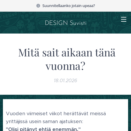
Suunnitellaanko jotain upeaa?
DESIGN Suvisti
Mitä sait aikaan tänä
vuonna?
18.01.2026
Vuoden viimeiset viikot herättävät meissä
yrittäjissä usein saman ajatuksen:
"Olisi pitänyt ehtiä enemmän."