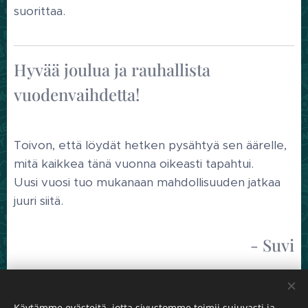
suorittaa.
Hyvää joulua ja rauhallista
vuodenvaihdetta!
Toivon, että löydät hetken pysähtyä sen äärelle,
mitä kaikkea tänä vuonna oikeasti tapahtui.
Uusi vuosi tuo mukanaan mahdollisuuden jatkaa
juuri siitä. 🌷
- Suvi
Share
Käytämme evästeitä, jotta sivustomme toimii sujuvasti ja