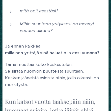
mitä opit itsestäsi?
Mihin suuntaan yrityksesi on mennyt
vuoden aikana?
Ja ennen kaikkea:
millainen yrittäjä sinä haluat olla ensi vuonna?
Tämä muuttaa koko keskustelun.
Se siirtää huomion puutteista suuntaan.
Kesken jääneistä asioista niihin, joilla oikeasti on
merkitystä.
Kun katsot vuotta taaksepäin näin,
huomaat asioita, jotka jäivät ehkä