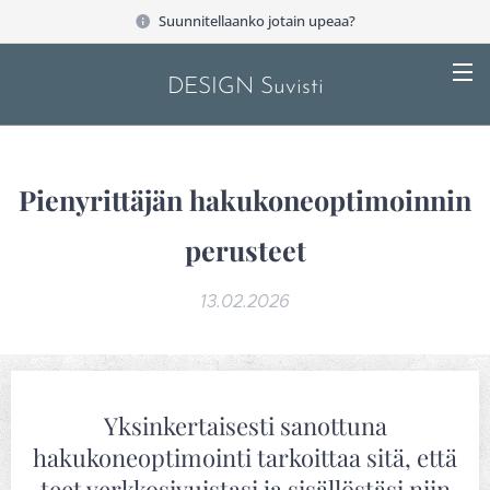
Suunnitellaanko jotain upeaa?
DESIGN Suvisti
Pienyrittäjän hakukoneoptimoinnin
perusteet
13.02.2026
Yksinkertaisesti sanottuna
hakukoneoptimointi tarkoittaa sitä, että
teet verkkosivuistasi ja sisällöstäsi niin